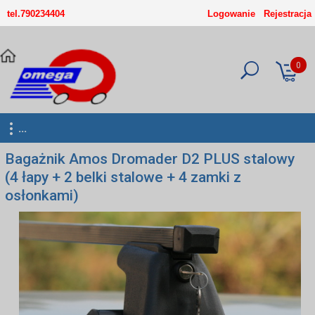
-->
tel.790234404
Logowanie
Rejestracja
0
...
Bagażnik Amos Dromader D2 PLUS stalowy
(4 łapy + 2 belki stalowe + 4 zamki z
osłonkami)