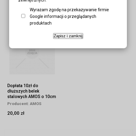
bagażniki"
Wyrażam zgodę na przekazywanie firmie
Wyszukiwarka AMOS >>Kliknij<<
Google informacji o przeglądanych
produktach
Zapisz i zamknij
Dopłata 10zł do
dłuższych belek
stalowych AMOS o 10cm
Producent:
AMOS
20,00 zł