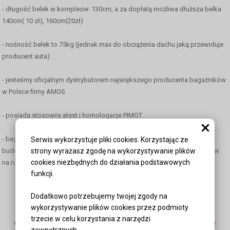
- długość belek w komplecie: 130cm, a za dopłatą możliwa dłuższa belka
140cm( 10 zł), 160cm(20zł)
- nośność belek to 75kg (jednak max do obciążenia dachu jaką przewiduje
producent auta)
- jesteśmy oficjalnym dystrybutorem największego producenta bagażników
w Polsce firmy AMOS
- posiada stosowny atest i homologacje PIMOT
- bagażnik można zastosować do transportu: bagaży, mebli, materiałów
Serwis wykorzystuje pliki cookies. Korzystając ze
strony wyrażasz zgodę na wykorzystywanie plików
budowlanych itp., a także jako podstawa do montażu na nim bagażników
cookies niezbędnych do działania podstawowych
na rowery, narty, deski surfingowe, boxy bagażowe...
funkcji.
Dodatkowo potrzebujemy twojej zgody na
wykorzystywanie plików cookies przez podmioty
Aby znaleźć odpowiedni bagażnik do Twojego samochodu skorzystaj z
trzecie w celu korzystania z narzędzi
wyszukiwarki i kliknij w nazwę wybranego bagażnika z kolumny "pasujące
zewnętrznych.