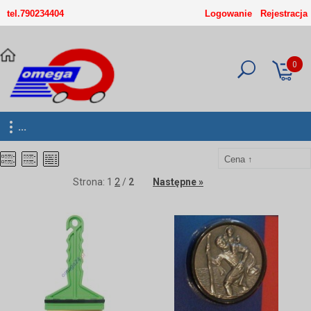
-->
tel.790234404
Logowanie
Rejestracja
0
...
Strona:
1
2
/
2
Następne »