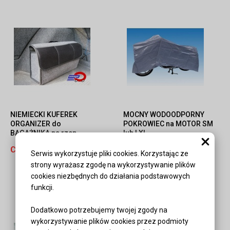
NIEMIECKI KUFEREK
MOCNY WODOODPORNY
ORGANIZER do
POKROWIEC na MOTOR SM
BAGAŻNIKA na rzep
lub LXL
Producent:
PROFEX,
Cena:
36,00 zł
Serwis wykorzystuje pliki cookies. Korzystając ze
UNITEC
strony wyrażasz zgodę na wykorzystywanie plików
Cena:
39,00 zł
cookies niezbędnych do działania podstawowych
funkcji.
Dodatkowo potrzebujemy twojej zgody na
wykorzystywanie plików cookies przez podmioty