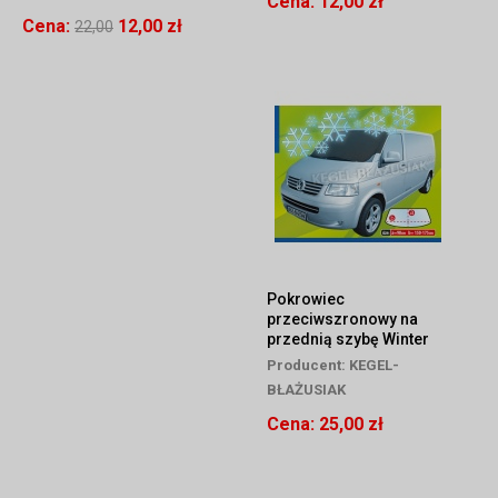
Cena:
12,00 zł
Cena:
12,00 zł
22,00
Pokrowiec
przeciwszronowy na
przednią szybę Winter
Delivery Van 90/150-175
Producent:
KEGEL-
BŁAŻUSIAK
Cena:
25,00 zł