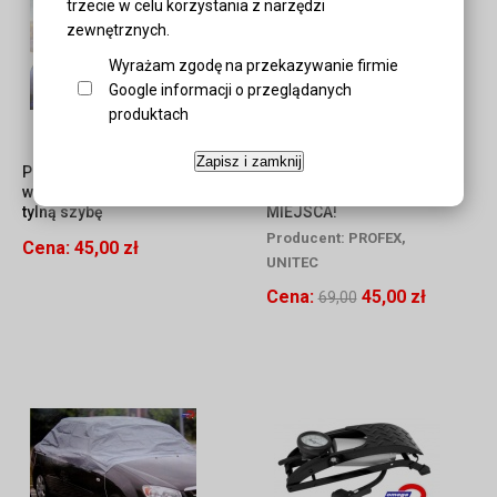
trzecie w celu korzystania z narzędzi
zewnętrznych.
Wyrażam zgodę na przekazywanie firmie
Google informacji o przeglądanych
produktach
Zapisz i zamknij
Powiększająca kąt
MOCNY WIESZAK UCHWYT
widzenia SOCZEWKA na
NA ROWER OSZCZĘDNOŚĆ
tylną szybę
MIEJSCA!
Producent:
PROFEX,
Cena:
45,00 zł
UNITEC
Cena:
45,00 zł
69,00