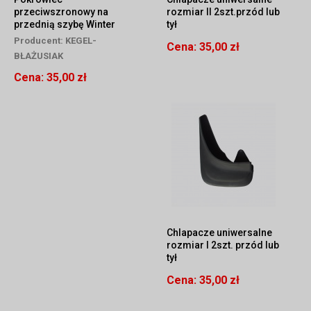
przeciwszronowy na
rozmiar II 2szt.przód lub
przednią szybę Winter
tył
Plus 85/115-134
Producent:
KEGEL-
Cena:
35,00 zł
BŁAŻUSIAK
Cena:
35,00 zł
Chlapacze uniwersalne
rozmiar I 2szt. przód lub
tył
Cena:
35,00 zł