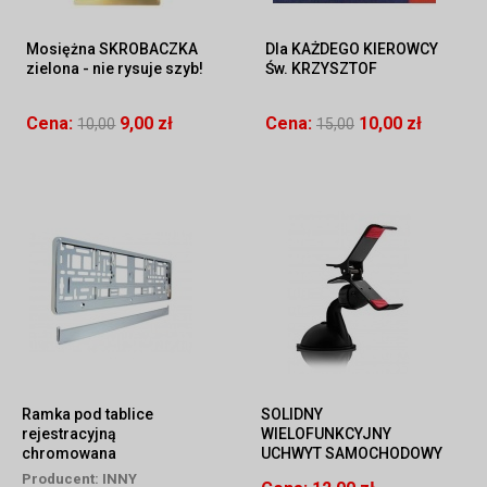
Mosiężna SKROBACZKA
Dla KAŻDEGO KIEROWCY
zielona - nie rysuje szyb!
Św. KRZYSZTOF
Cena:
9,00 zł
Cena:
10,00 zł
10,00
15,00
Ramka pod tablice
SOLIDNY
rejestracyjną
WIELOFUNKCYJNY
chromowana
UCHWYT SAMOCHODOWY
klips na telefon, GPS itp.
Producent:
INNY