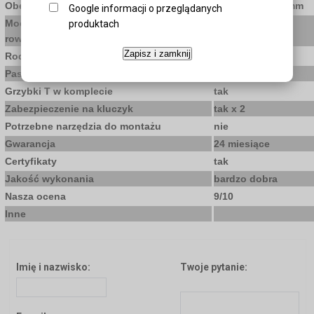
Obejmy w komplecie
tak, belki do 53mm
Google informacji o przeglądanych
Mocowanie do belek aluminiowych z
tak
produktach
rowkiem T
Zapisz i zamknij
Rodzaj pasków
plastikowe
Pasuje do ram o średnicy
25 - 70mm
Grzybki T w komplecie
tak
Zabezpieczenie na kluczyk
tak x 2
Potrzebne narzędzia do montażu
nie
Gwarancja
24 miesiące
Certyfikaty
tak
Jakość wykonania
bardzo dobra
Nasza ocena
9/10
Inne
Imię i nazwisko:
Twoje pytanie: