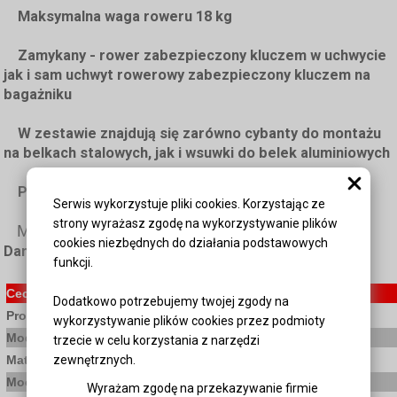
Maksymalna waga roweru 18 kg
Zamykany - rower zabezpieczony kluczem w uchwycie
jak i sam uchwyt rowerowy zabezpieczony kluczem na
bagażniku
W zestawie znajdują się zarówno cybanty do montażu
na belkach stalowych, jak i wsuwki do belek aluminiowych
Podstawa wykonana z wysokiej jakości aluminium
Serwis wykorzystuje pliki cookies. Korzystając ze
strony wyrażasz zgodę na wykorzystywanie plików
Mocowania do belek bez użycia narzędzi
cookies niezbędnych do działania podstawowych
Dane techniczne:
funkcji.
Cecha:
Opis:
Dodatkowo potrzebujemy twojej zgody na
Producent
AMOS
wykorzystywanie plików cookies przez podmioty
Model
Tour 2
trzecie w celu korzystania z narzędzi
zewnętrznych.
Materiał
Aluminium
Mocowanie do belek prostokątnych
tak
Wyrażam zgodę na przekazywanie firmie