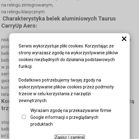
na relingu zintegrowanym,
na relingu klasycznym.
Charakterystyka belek aluminiowych Taurus
CarryUp Aero:
niska waga przy masywnym udźwigu do 75 kg ( o ile pozwala na to
Serwis wykorzystuje pliki cookies. Korzystając ze
producent samochodu),
strony wyrażasz zgodę na wykorzystywanie plików
belka nie generująca uciążliwego szumu podczas jazdy,
cookies niezbędnych do działania podstawowych
belka w kolorze aluminium, odporna na warunki atmosferycznym,
funkcji.
w zestawie 2 belki aluminiowe o przekroju w kształcie "skrzydła
samolotu" (wym. szer. 80 x wys. 27 mm) o długości 120 cm,
Dodatkowo potrzebujemy twojej zgody na
gwarancja 3 lata,
wykorzystywanie plików cookies przez podmioty
kompatybilne ze stopami Taurus CarryUp,
trzecie w celu korzystania z narzędzi
łatwy montaż.
Kompletny bagażnik bazowy Taurus CarryUp tworzą
zewnętrznych.
trzy oddzielne elementy:
Wyrażam zgodę na przekazywanie firmie
Google informacji o przeglądanych
stopy (4 sztuki),
produktach
belki (2 sztuki),
kit (zestaw dopasowujący pod dany model samochodu),
Zapisz i zamknij