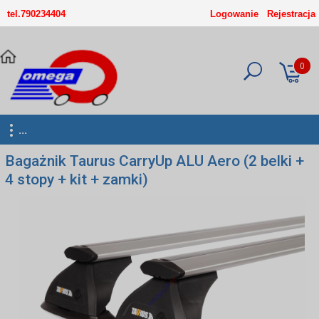
-->
tel.790234404
Logowanie
Rejestracja
0
...
Bagażnik Taurus CarryUp ALU Aero (2 belki +
4 stopy + kit + zamki)