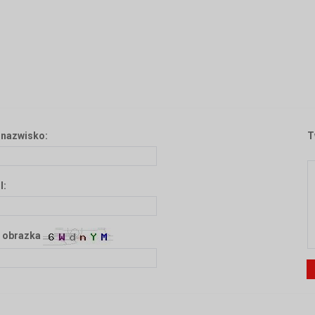
i nazwisko:
T
l:
 obrazka