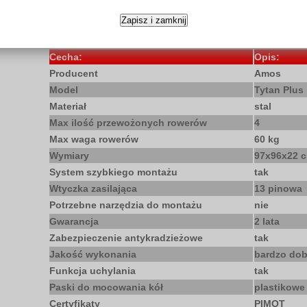
Zapisz i zamknij
Cecha:
Opis:
Producent
Amos
Model
Tytan Plus
Materiał
stal
Max ilość przewożonych rowerów
4
Max waga rowerów
60 kg
Wymiary
97x96x22 
System szybkiego montażu
tak
Wtyczka zasilająca
13 pinowa
Potrzebne narzędzia do montażu
nie
Gwarancja
2 lata
Zabezpieczenie antykradzieżowe
tak
Jakość wykonania
bardzo dob
Funkcja uchylania
tak
Paski do mocowania kół
plastikowe
Certyfikaty
PIMOT