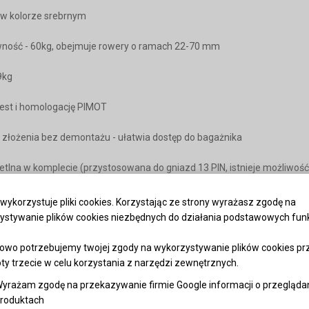
 w kolorze srebrnym
wność - 60kg, obejmuje rowery o ramach 22-70 mm
9kg
test i homologację PIMOT
 złożenia bez demontażu - ułatwia dostęp do bagażnika
wietlna w komplecie (przystosowana do gniazd 13 PIN, istnieje możliwoś
wykorzystuje pliki cookies. Korzystając ze strony wyrażasz zgodę na
ystywanie plików cookies niezbędnych do działania podstawowych funkc
.97 cm
owo potrzebujemy twojej zgody na wykorzystywanie plików cookies pr
96 cm
y trzecie w celu korzystania z narzędzi zewnętrznych.
yrażam zgodę na przekazywanie firmie Google informacji o przegląda
o złożeniu pałąków 22 cm (z postawionymi 72 cm)
roduktach