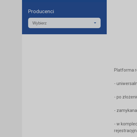
Producenci
Platforma
- uniwersal
- po złożen
- zamykana
- w komplec
rejestracyj