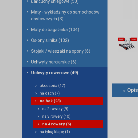
Łańcuchy śniegowe (50)
Maty - wykładziny do samochodów
dostawczych (3)
Maty do bagażnika (104)
Osłony silnika (132)
Stojaki / wieszaki na opony (6)
Uchwyty narciarskie (6)
Uchwyty rowerowe (49)
akcesoria (17)
Opis
na dach (7)
na hak (23)
na 2 rowery (9)
na 3 rowery (10)
na 4 rowery (6)
na tylną klapę (1)