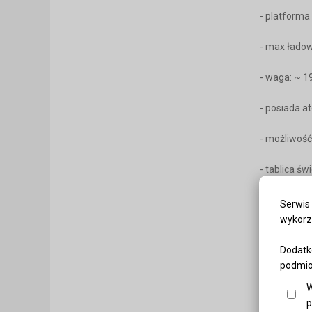
- platforma
- max łado
- waga: ~ 1
- posiada a
- możliwość
- tablica ś
Wymiary:
Serwis 
wykorz
Długość ok
Dodatk
Szerokość 
podmiot
W
Wysokość p
p