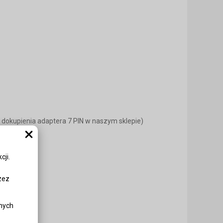
ć dokupienia adaptera 7 PIN w naszym sklepie)
ji.
zez
nych