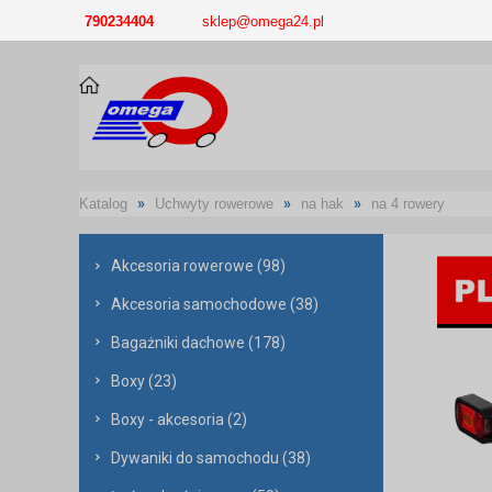
-->
790234404
sklep@omega24.pl
»
»
»
Katalog
Uchwyty rowerowe
na hak
na 4 rowery
Akcesoria rowerowe (98)
Akcesoria samochodowe (38)
Bagażniki dachowe (178)
Boxy (23)
Boxy - akcesoria (2)
Dywaniki do samochodu (38)