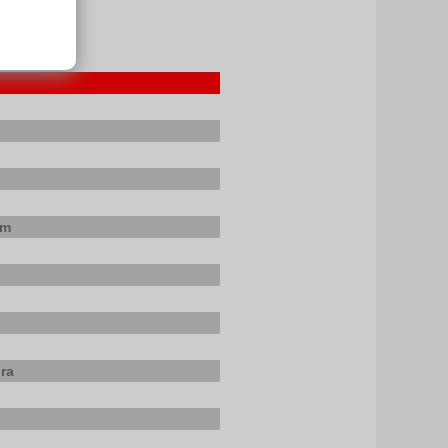
cm
ra