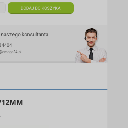
 naszego konsultanta
34404
@omega24.pl
M/12MM