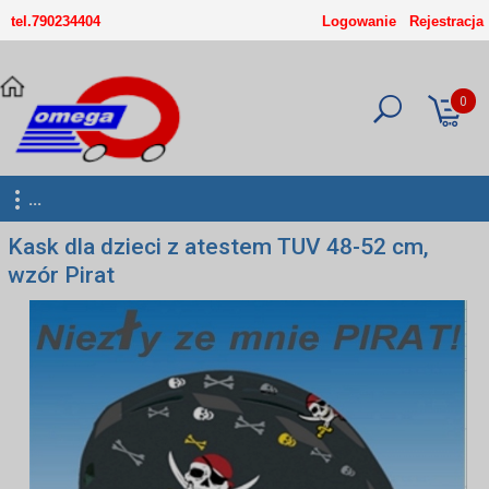
-->
tel.790234404
Logowanie
Rejestracja
0
...
Kask dla dzieci z atestem TUV 48-52 cm,
wzór Pirat