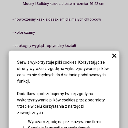
Mocny i Solidny kask z atestem rozmiar 46-52 cm
- nowoczesny kask z daszkiem dla małych chłopców
- kolor czarny
- atrakcyjny wygląd - optymalny kształt
- stabilna osłona czoła chroni przed zranieniem
Serwis wykorzystuje pliki cookies. Korzystając ze
strony wyrażasz zgodę na wykorzystywanie plików
- kask dziecięcy posiada regulowany za pomocą pokrętła
cookies niezbędnych do działania podstawowych
obwód, aby kompleksowo dopasować go do głowy dziecka
funkcji.
- pokrętło znajduje się z tyłu kasku i rodzic może dopasować
Dodatkowo potrzebujemy twojej zgody na
obwód opaski bez konieczności zdejmowania kasku z głowy
wykorzystywanie plików cookies przez podmioty
dziecka
trzecie w celu korzystania z narzędzi
zewnętrznych.
- pasy zapinające można regulować. Wyposażone są w
Wyrażam zgodę na przekazywanie firmie
szybko złączkę
Google informacji o przeglądanych