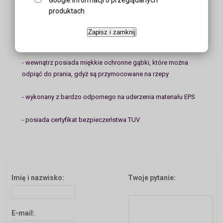
produktach
- zaopatrzony w 11 otworów wentylujących
Zapisz i zamknij
- posiada siatkę chroniącą przed owadami
- wewnątrz posiada miękkie ochronne gąbki, które można
odpiąć do prania, gdyż są przymocowane na rzepy
- wykonany z bardzo odpornego na uderzenia materiału EPS
- posiada certyfikat bezpieczeństwa TUV
Imię i nazwisko:
Twoje pytanie:
E-mail: