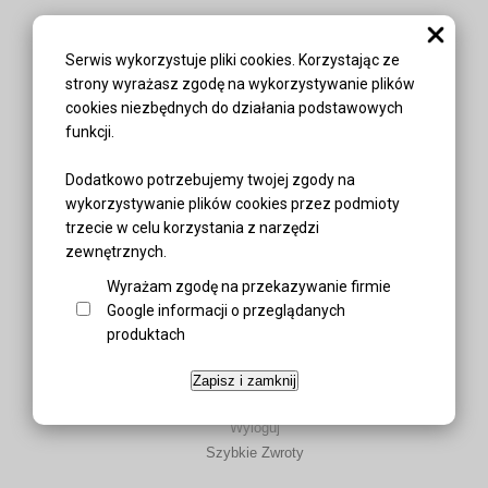
Informacje
Serwis wykorzystuje pliki cookies. Korzystając ze
O nas
strony wyrażasz zgodę na wykorzystywanie plików
Regulamin
cookies niezbędnych do działania podstawowych
Kontakt
funkcji.
Informacja o cookies
Dodatkowo potrzebujemy twojej zgody na
Oferta
wykorzystywanie plików cookies przez podmioty
Koszty dostawy
trzecie w celu korzystania z narzędzi
Sposoby płatności
zewnętrznych.
Katalog produktów
Wyrażam zgodę na przekazywanie firmie
Wyprzedaże
Google informacji o przeglądanych
produktach
Zamówienia
Logowanie
Zapisz i zamknij
Twoje konto
Wyloguj
Szybkie Zwroty